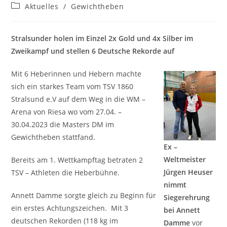
Autor:
veröffentlicht:
Beitrags-
Aktuelles
/
Gewichtheben
Kategorie:
Stralsunder holen im Einzel 2x Gold und 4x Silber im
Zweikampf und stellen 6 Deutsche Rekorde auf
Mit 6 Heberinnen und Hebern machte
sich ein starkes Team vom TSV 1860
Stralsund e.V auf dem Weg in die WM –
Arena von Riesa wo vom 27.04. –
30.04.2023 die Masters DM im
Gewichtheben stattfand.
Ex –
Weltmeister
Bereits am 1. Wettkampftag betraten 2
Jürgen Heuser
TSV – Athleten die Heberbühne.
nimmt
Annett Damme sorgte gleich zu Beginn für
Siegerehrung
ein erstes Achtungszeichen. Mit 3
bei Annett
deutschen Rekorden (118 kg im
Damme
vor