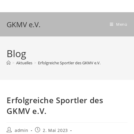
Zum
Inhalt
springen
GKMV e.V.
Menü
Blog
>
Aktuelles
>
Erfolgreiche Sportler des GKMV e.V.
Erfolgreiche Sportler des
GKMV e.V.
Beitrags-
Beitrag
admin
2. Mai 2023