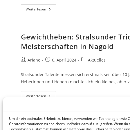
Europameisterschaft
Weiterlesen
Im
Equipped
Powerlifting
Der
Masters
2024
Gewichtheben: Stralsunder Tri
Meisterschaften in Nagold
Beitrags-
Beitrag
Beitrags-
Ariane
6. April 2024
Aktuelles
Autor:
veröffentlicht:
Kategorie:
Stralsunder Talente messen sich erstmals seit über 10
Heberinnen und Hebern machte sich ein kleines, aber 
Gewichtheben:
Weiterlesen
Stralsunder
Trio
Holt
3
Goldmedaillen
Um dir ein optimales Erlebnis zu bieten, verwenden wir Technologien wie 
Bei
Geräteinformationen zu speichern und/oder darauf zuzugreifen. Wenn du 
Deutschen
Meisterschaften
Technologien zustimmst, können wir Daten wie das Surfverhalten oder eind