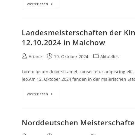
Landesmeisterschaften
Weiterlesen
GH
In
Schwerin
Landesmeisterschaften der Kin
12.10.2024 in Malchow
Beitrags-
Beitrag
Beitrags-
Ariane
19. Oktober 2024
Aktuelles
Autor:
veröffentlicht:
Kategorie:
Lorem ipsum dolor sit amet, consectetur adipiscing elit. 
leo.Am 12. Oktober 2024 fanden in der malerischen St
Landesmeisterschaften
Weiterlesen
Der
Kinder,
Schüler
Und
Jugendlichen
Am
Norddeutschen Meisterschaften
12.10.2024
In
Malchow