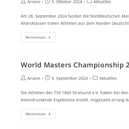
Beitrags-
Beitrag
Beitrags-
Ariane
5. Oktober 2024
Aktuelles
Autor:
veröffentlicht:
Kategorie:
Am 28. September 2024 fanden die Norddeutschen Meist
Altersklassen traten Athleten aus dem Norden Deutsc
Norddeutschen
Weiterlesen
Meisterschaften
2024
In
Kiel
Am
28.09.2024
World Masters Championship 
Beitrags-
Beitrag
Beitrags-
Ariane
9. September 2024
Aktuelles
Autor:
veröffentlicht:
Kategorie:
Die Athleten des TSV 1860 Stralsund e.V. haben bei de
beeindruckende Ergebnisse erzielt. Insgesamt errang 
World
Weiterlesen
Masters
Championship
2024