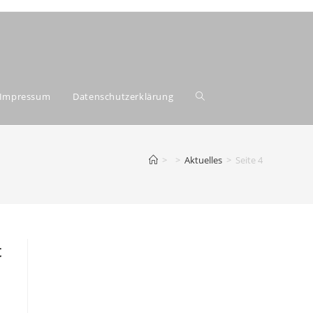
Impressum
Datenschutzerklärung
Website-
Suche
>
>
Aktuelles
>
Seite 4
umschalten
t