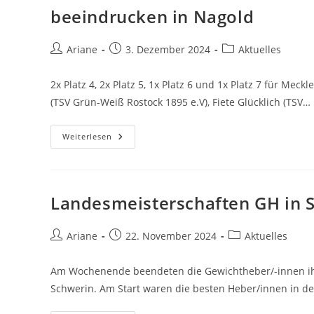
Bei
beeindrucken in Nagold
Bestem
Wetter
Und
Stark
Beitrags-
Beitrag
Beitrags-
Ariane
3. Dezember 2024
Aktuelles
Besetzt
Autor:
veröffentlicht:
Kategorie:
Mit
6
Mannschaften
2x Platz 4, 2x Platz 5, 1x Platz 6 und 1x Platz 7 für M
(TSV Grün-Weiß Rostock 1895 e.V), Fiete Glücklich (TSV…
Deutsche
Weiterlesen
Meisterschaft
Im
Gewichtheben:
Schüler
Und
Jugend
Landesmeisterschaften GH in 
Beeindrucken
In
Nagold
Beitrags-
Beitrag
Beitrags-
Ariane
22. November 2024
Aktuelles
Autor:
veröffentlicht:
Kategorie:
Am Wochenende beendeten die Gewichtheber/-innen ihr
Schwerin. Am Start waren die besten Heber/innen in den