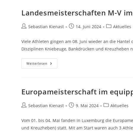
Landesmeisterschaften M-V im
Beitrags-
Beitrag
Beitrags-
Sebastian Kienast
14. Juni 2024
Aktuelles
Autor:
veröffentlicht:
Kategorie:
Viele Athleten gingen am 08. Juni wieder an die Hantel
Disziplinen Kniebeuge, Bankdrücken und Kreuzheben n
Landesmeisterschaften
Weiterlesen
M-
V
Im
Kraftdreikampf
2024
In
Europameisterschaft im equipp
Mühl
Rosin
Beitrags-
Beitrag
Beitrags-
Sebastian Kienast
9. Mai 2024
Aktuelles
Autor:
veröffentlicht:
Kategorie:
Vom 01. bis 04. Mai fanden in Luxemburg die Europame
und Kreuzheben) statt. Mit am Start waren auch 3 Athl