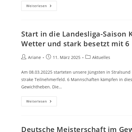
Erfolgreiche
Weiterlesen
Masters
Gewichtheber
Bei
Der
Deutschen
Meisterschaft
Start in die Landesliga-Saison
Wetter und stark besetzt mit 
Beitrags-
Beitrag
Beitrags-
Ariane
11. März 2025
Aktuelles
Autor:
veröffentlicht:
Kategorie:
Am 08.03.20225 starteten unsere Jüngsten in Stralsund 
strake Teilnehmerfeld. 6 Mannschaften kämpfen in die
Gewichtheben. Die…
Start
Weiterlesen
In
Die
Landesliga-
Saison
Kinder-
Schüler-
Deutsche Meisterschaft im Ge
Jugend