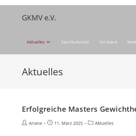
Zum
Inhalt
GKMV e.V.
springen
Aktuelles
Sportkalender
Vorstand
Wet
Aktuelles
Erfolgreiche Masters Gewichth
Beitrags-
Beitrag
Beitrags-
Ariane
11. März 2025
Aktuelles
Autor:
veröffentlicht:
Kategorie: