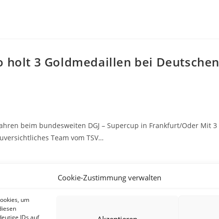
o holt 3 Goldmedaillen bei Deutsche
 Jahren beim bundesweiten DGJ – Supercup in Frankfurt/Oder Mit 3
zuversichtliches Team vom TSV…
Cookie-Zustimmung verwalten
Cookies, um
diesen
1
2
3
4
5
6
Zur vorherigen Seite
Zur
eutige IDs auf
Akzeptieren